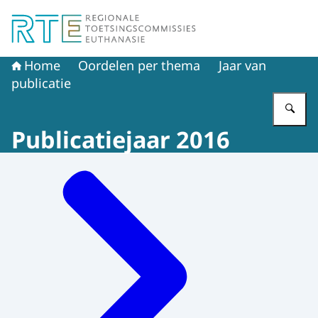
Naar de homepage van Regionale Toetsingscommissie E
Home
Oordelen per thema
Jaar van
publicatie
Vu
Publicatiejaar 2016
Menu