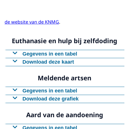
de website van de KNMG
.
Euthanasie en hulp bij zelfdoding
Gegevens in een tabel
Download deze kaart
Regio
Groningen, Friesland, Drenthe en de BES-eilan
Figuur als PNG
Meldende artsen
Overijssel, Gelderland, Flevoland en Utrecht
Download CSV-bestand
Noord-Holland
Gegevens in een tabel
Zuid-Holland en Zeeland
Download deze grafiek
Meldende
Noord-Brabant en Limburg
Meldend arts
artsen
Figuur als PNG
Aard van de aandoening
Huisarts
5167
Download CSV-bestand
Specialist ouderengeneeskunde
216
Gegevens in een tabel