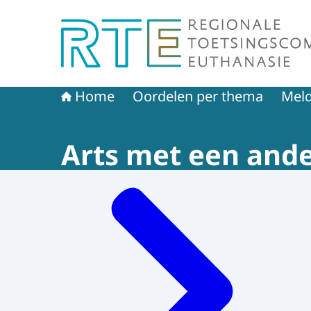
Naar de homepage van Regionale Toetsingscom
Home
Oordelen per thema
Meld
Arts met een and
Menu