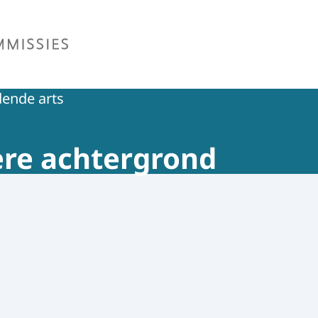
missie Euthanasie
ende arts
ere achtergrond