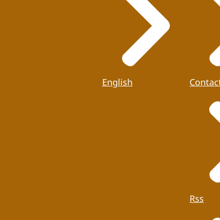
English
Contac
Rss