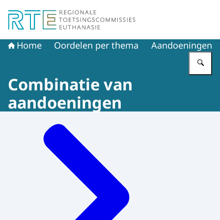
Naar de homepage van Regionale Toetsingscommissie E
Home
Oordelen per thema
Aandoeningen
Vu
Combinatie van
aandoeningen
Menu