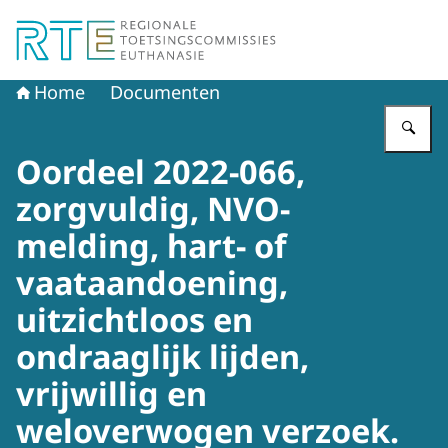
Naar de homepage van Regionale Toetsingscommissie E
Home
Documenten
Vu
Oordeel 2022-066,
zorgvuldig, NVO-
melding, hart- of
vaataandoening,
uitzichtloos en
ondraaglijk lijden,
vrijwillig en
weloverwogen verzoek.