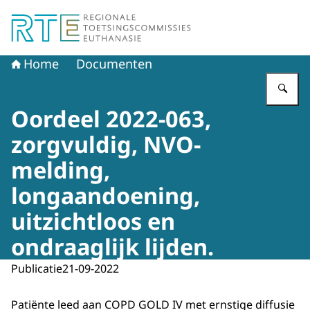
Naar de homepage van Regionale Toetsingscommissie E
Home
Documenten
Vu
Oordeel 2022-063,
zorgvuldig, NVO-
melding,
longaandoening,
uitzichtloos en
ondraaglijk lijden.
Publicatie
21-09-2022
Patiënte leed aan COPD GOLD IV met ernstige diffusie