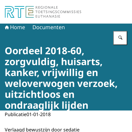
Naar de homepage van Regionale Toetsingscommissie E
Home
Documenten
Vu
Oordeel 2018-60,
zorgvuldig, huisarts,
kanker, vrijwillig en
weloverwogen verzoek,
uitzichtloos en
ondraaglijk lijden
Publicatie
01-01-2018
Verlaagd bewustzijn door sedatie