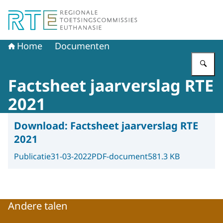
Naar de homepage van Regionale Toetsingscommissie E
Home
Documenten
Vu
Factsheet jaarverslag RTE
2021
Download:
Factsheet jaarverslag RTE
2021
Publicatie
31-03-2022
PDF-document
581.3 KB
Andere talen