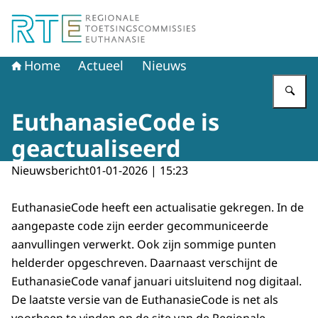
Naar de homepage van Regionale Toetsingscommissie E
Home
Actueel
Nieuws
Vu
EuthanasieCode is
geactualiseerd
Nieuwsbericht
01-01-2026 | 15:23
EuthanasieCode heeft een actualisatie gekregen. In de
aangepaste code zijn eerder gecommuniceerde
aanvullingen verwerkt. Ook zijn sommige punten
helderder opgeschreven. Daarnaast verschijnt de
EuthanasieCode vanaf januari uitsluitend nog digitaal.
De laatste versie van de EuthanasieCode is net als