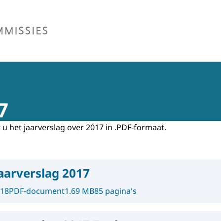
missie Euthanasie
7
 u het jaarverslag over 2017 in .PDF-formaat.
aarverslag 2017
018
PDF-document
1.69 MB
85 pagina's