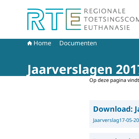
Naar de homepage van Regionale Toetsingscom
Home
Documenten
Jaarverslagen 201
Op deze pagina vindt
Download:
J
Jaarverslag
17-05-2