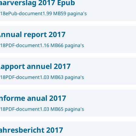
aarverslag 2017 Epub
018
ePub-document
1.99 MB
59 pagina's
nnual report 2017
018
PDF-document
1.16 MB
66 pagina's
apport annuel 2017
018
PDF-document
1.03 MB
63 pagina's
nforme anual 2017
018
PDF-document
1.03 MB
65 pagina's
ahresbericht 2017