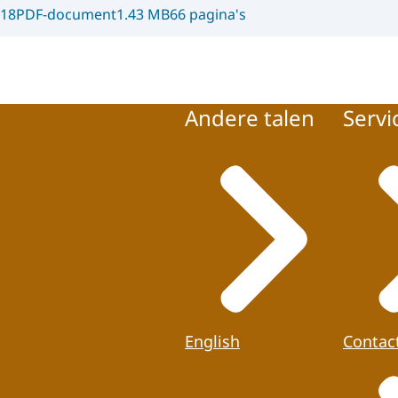
018
PDF-document
1.43 MB
66 pagina's
Andere talen
Servi
English
Contac