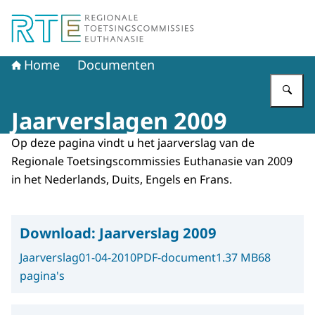
Naar de homepage van Regionale Toetsingscommissie E
Home
Documenten
Vu
Jaarverslagen 2009
Op deze pagina vindt u het jaarverslag van de
Regionale Toetsingscommissies Euthanasie van 2009
in het Nederlands, Duits, Engels en Frans.
Download:
Jaarverslag 2009
Jaarverslag
01-04-2010
PDF-document
1.37 MB
68
pagina's