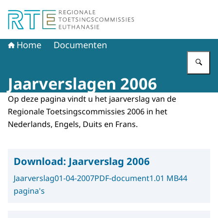
Naar de homepage van Regionale Toetsingscommissie E
Home
Documenten
Vu
Jaarverslagen 2006
Op deze pagina vindt u het jaarverslag van de
Regionale Toetsingscommissies 2006 in het
Nederlands, Engels, Duits en Frans.
Download:
Jaarverslag 2006
Jaarverslag
01-04-2007
PDF-document
1.01 MB
44
pagina's