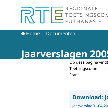
Naar de homepage van Regionale Toetsingscom
Home
Documenten
Jaarverslagen 200
Op deze pagina vindt
Toetsingscommissies 
Frans.
Download:
J
Jaarverslag
01-04-2