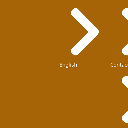
English
Contac