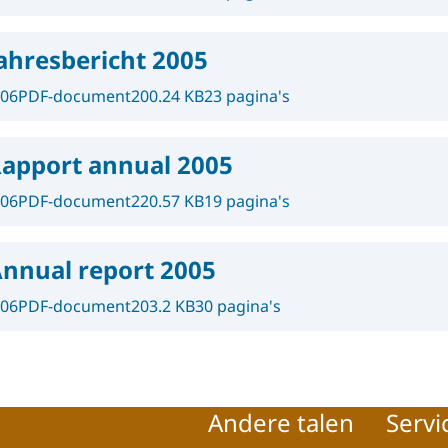
ahresbericht 2005
006
PDF-document
200.24 KB
23 pagina's
apport annual 2005
006
PDF-document
220.57 KB
19 pagina's
nnual report 2005
006
PDF-document
203.2 KB
30 pagina's
Andere talen
Servi