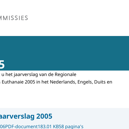
missie Euthanasie
5
 u het jaarverslag van de Regionale
Euthanaie 2005 in het Nederlands, Engels, Duits en
aarverslag 2005
006
PDF-document
183.01 KB
58 pagina's