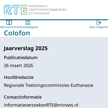
Naar de homepage van Regionale Toetsingscommissie E
Alle nummers
Inhoudsopgave
Sluit magazine
Colofon
Jaarverslag 2025
Publicatiedatum
26 maart 2026
Hoofdredactie
Regionale Toetsingscommissies Euthanasie
Contactinformatie
informatieverzoekenRTE@minvws.nl